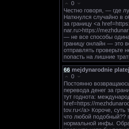
0
Честно говоря, — где л
Наткнулся случайно в о
за границу <a href=https
nar.ru>https://mezhduna
— не все способы одина
границу онлайн — это в
отправлять проверьте н
попасть на лишние трат
66
mejdynarodnie plate
0
Постоянно возвращаюсь
перевода денег за гра
тут годнота: междунаро
href=https://mezhdunarod
tov.ru</a> Короче, сут
что любой подобный?? п
нормальной инфы. Обра