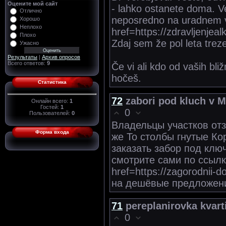
Оцените мой сайт
- lahko ostanete doma. Ve
Отлично
neposredno na uradnem v
Хорошо
Неплохо
href=https://zdravljenjea
Плохо
Zdaj sem že pol leta trez
Ужасно
Результаты
|
Архив опросов
Всего ответов:
9
Če vi ali kdo od vaših bli
hočeš.
Статистика
72
zabori pod kluch v 
Онлайн всего:
1
Гостей:
1
0
Пользователей:
0
Владельцы участков отз
Форма входа
же То столбы гнутые Ко
заказать забор под клю
смотрите сами по ссыл
href=https://zagorodnii
на дешёвые предложени
71
pereplanirovka kvar
0