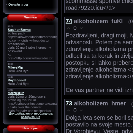
scommesse sportive chic
Онлайн игры
road79220.icu</a>
Мини-чат
74
alkoholizem_fuKl
(0
0
Pozdravljeni, dragi moji.
odvisnosti. Potem pa sem 
zdravljenju alkoholizma 
odlocil за ta korak in zivl
postopku si lahko preber
zdravljenje alkoholizma 
zdravljenje alkoholizma</
Ce vas partner ne vidi iz
73
alkoholizem_hmer
0
Для добавления необходима
Dolga leta sem se boril s
авторизация
postavilo na svoje mesto
Наш опрос
Dr Vorobjevu. Veste, odv