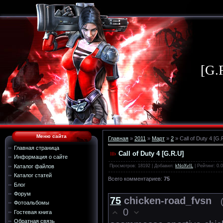
[G.
Меню сайта
Главная
»
2011
»
Март
»
2
» Call of Duty 4 [G.
Главная страница
Call of Duty 4 [G.R.U]
Информация о сайте
Просмотров
: 18192 |
Добавил
:
kNoXvIL
|
Рейтинг
:
0.0
Каталог файлов
Каталог статей
Всего комментариев
:
75
Блог
Форум
75
chicken-road_fvsn
Фотоальбомы
0
Гостевая книга
Обратная связь