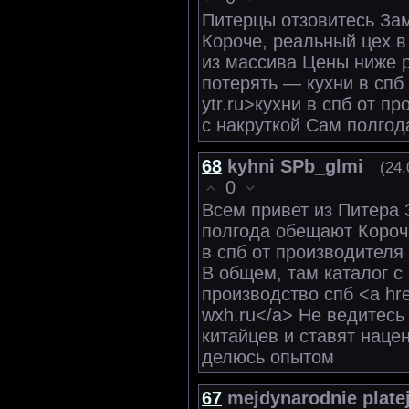
Питерцы отзовитесь Зам
Короче, реальный цех в
из массива Цены ниже 
потерять — кухни в спб 
ytr.ru>кухни в спб от 
с накруткой Сам полгод
68
kyhni SPb_glmi
(24.
0
Всем привет из Питера 
полгода обещают Короч
в спб от производителя
В общем, там каталог с
производство спб <a href
wxh.ru</a> Не ведитесь
китайцев и ставят наце
делюсь опытом
67
mejdynarodnie plate