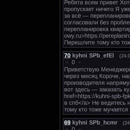
Ребята всем привет Хот
пропускает ничего Я уж
за всё — перепланировк
согласовали без пробл
перепланировка квартиры 
owy.ru>https://pereplan
Перешлите тому кто то
70
kyhni SPb_efEl
(24.
0
Приветствую Менеджеры
через месяц Короче, н
производителя напряму
вот здесь — заказать к
href=https://kuhni-spb-
в спб</a> Не ведитесь
тому кто тоже мучается
69
kyhni SPb_hcmr
(24
0