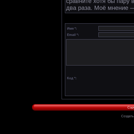
сравните хотя бы пару 
два раза. Моё мнение —
Имя *:
Email *:
Код *:
Copy
Создат